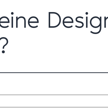
eine Desig
?