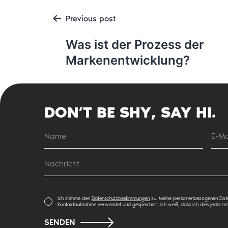
Post
Previous post
Was ist der Prozess der
Markenentwicklung?
navigati
DON’T BE SHY, SAY HI.
Ich stimme den
Datenschutzbestimmungen
zu. Meine personenbezogenen Dat
Kontaktaufnahme verwendet und gespeichert. Ich weiß, dass ich dies jederzei
SENDEN