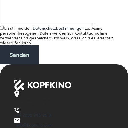
Ich stimme den
Datenschutzbestimmungen
zu. Meine
personenbezogenen Daten werden zur Kontaktaufnahme
verwendet und gespeichert. Ich weiß, dass ich dies jederzeit
widerrufen kann.
Senden
Neue Eisenbahnstraße 1
77716 Haslach i.K.
+49 7832 946 96 0
hello@kopfkino.com