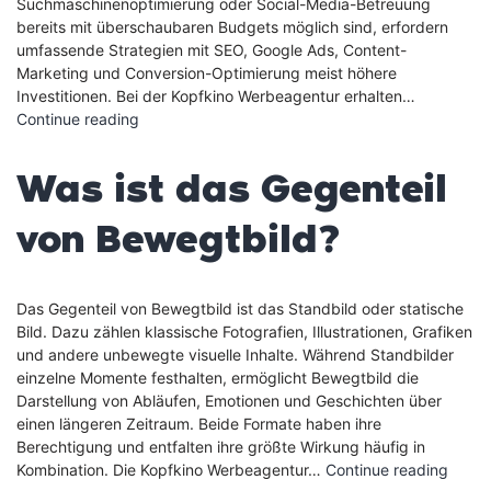
Suchmaschinenoptimierung oder Social-Media-Betreuung
bereits mit überschaubaren Budgets möglich sind, erfordern
umfassende Strategien mit SEO, Google Ads, Content-
Marketing und Conversion-Optimierung meist höhere
Investitionen. Bei der Kopfkino Werbeagentur erhalten…
Was
Continue reading
kostet
eine
Was ist das Gegenteil
Online-
Marketing-
von Bewegtbild?
Agentur?
Das Gegenteil von Bewegtbild ist das Standbild oder statische
Bild. Dazu zählen klassische Fotografien, Illustrationen, Grafiken
und andere unbewegte visuelle Inhalte. Während Standbilder
einzelne Momente festhalten, ermöglicht Bewegtbild die
Darstellung von Abläufen, Emotionen und Geschichten über
einen längeren Zeitraum. Beide Formate haben ihre
Berechtigung und entfalten ihre größte Wirkung häufig in
Was
Kombination. Die Kopfkino Werbeagentur…
Continue reading