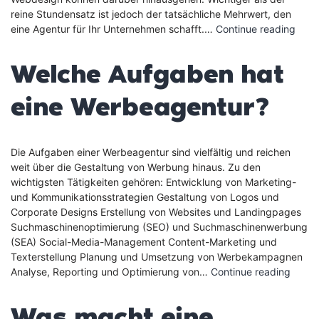
reine Stundensatz ist jedoch der tatsächliche Mehrwert, den
Was
eine Agentur für Ihr Unternehmen schafft.…
Continue reading
kost
eine
Welche Aufgaben hat
Werb
pro
eine Werbeagentur?
Stun
Die Aufgaben einer Werbeagentur sind vielfältig und reichen
weit über die Gestaltung von Werbung hinaus. Zu den
wichtigsten Tätigkeiten gehören: Entwicklung von Marketing-
und Kommunikationsstrategien Gestaltung von Logos und
Corporate Designs Erstellung von Websites und Landingpages
Suchmaschinenoptimierung (SEO) und Suchmaschinenwerbung
(SEA) Social-Media-Management Content-Marketing und
Texterstellung Planung und Umsetzung von Werbekampagnen
Welch
Analyse, Reporting und Optimierung von…
Continue reading
Aufga
hat
Was macht eine
eine