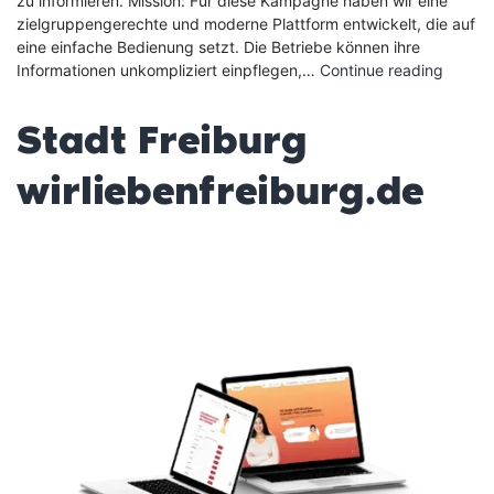
zu informieren. Mission: Für diese Kampagne haben wir eine
zielgruppengerechte und moderne Plattform entwickelt, die auf
eine einfache Bedienung setzt. Die Betriebe können ihre
Ausbil
Informationen unkompliziert einpflegen,…
Continue reading
Hausa
Stadt Freiburg
wirliebenfreiburg.de