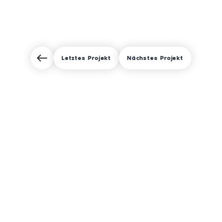
Letztes Projekt
Nächstes Projekt
Neue Eisenbahnstraße 1
77716 Haslach i.K.
+49 7832 946 96 0
hello@kopfkino.com